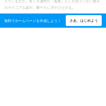
えているのか。多くの漠然が「風景」としか見ていない営み
のそのコアな姿が、鮮やかに浮かび上がる。
今後経済が下向き食糧輸入に頼れなくなると予想される日本
さあ、はじめよう
無料でホームページを作成しよう！
で、いま必要とされる力は、レジリエンシー＝復元力。百姓
たちには本来これが備わっている。
映画に登場する百姓たちは小手先では解決しないさまざまな
矛盾を独自の工夫で克服していく。
百姓の百ぷらす
２