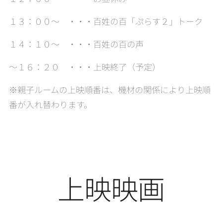
１３：００～ ・・・百姓の百「ぷらす２」トーク
１４：１０～ ・・・百姓の百の声
～１６：２０ ・・・上映終了（予定）
※親子ルームの上映順番は、機材の関係により上映順
番が入れ替わります。
上映映画