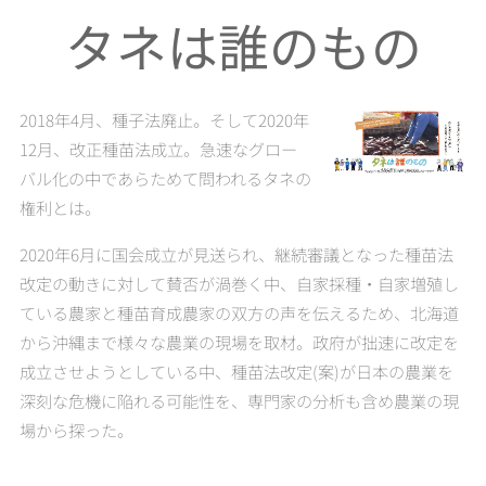
タネは誰のもの
2018年4月、種子法廃止。そして2020年
12月、改正種苗法成立。急速なグロー
バル化の中であらためて問われるタネの
権利とは。
2020年6月に国会成立が見送られ、継続審議となった種苗法
改定の動きに対して賛否が渦巻く中、自家採種・自家増殖し
ている農家と種苗育成農家の双方の声を伝えるため、北海道
から沖縄まで様々な農業の現場を取材。政府が拙速に改定を
成立させようとしている中、種苗法改定(案)が日本の農業を
深刻な危機に陥れる可能性を、専門家の分析も含め農業の現
場から探った。