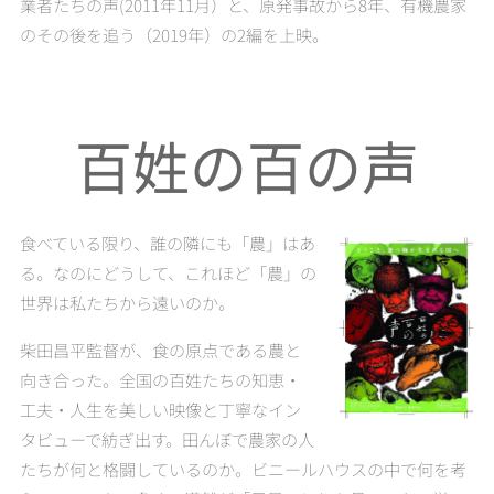
業者たちの声(2011年11月）と、原発事故から8年、有機農家
のその後を追う（2019年）の2編を上映。
百姓の百の声
食べている限り、誰の隣にも「農」はあ
る。なのにどうして、これほど「農」の
世界は私たちから遠いのか。
柴田昌平監督が、食の原点である農と
向き合った。全国の百姓たちの知恵・
工夫・人生を美しい映像と丁寧なイン
タビューで紡ぎ出す。田んぼで農家の人
たちが何と格闘しているのか。ビニールハウスの中で何を考