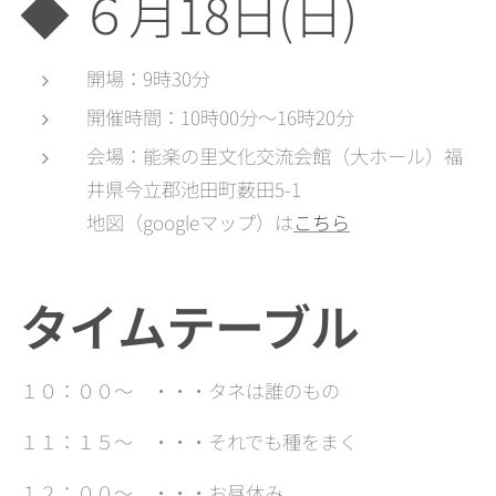
◆ ６月18日(日)
開場：9時30分
開催時間：10時00分～16時20分
会場：能楽の里文化交流会館（大ホール）福
井県今立郡池田町薮田5-1
地図（googleマップ）は
こちら
タイムテーブル
１０：００～ ・・・タネは誰のもの
１１：１５～ ・・・それでも種をまく
１２：００～ ・・・お昼休み